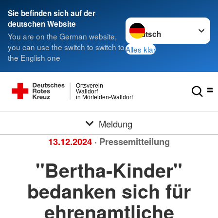
Sie befinden sich auf der
Sprache wechseln zu
deutschen Website
You are on the German website,
you can use the switch to switch to
Alles klar
the English one
Ortsverein
Walldorf
in Mörfelden-Walldorf
Meldung
13.12.2024
· Pressemitteilung
"Bertha-Kinder"
bedanken sich für
ehrenamtliche