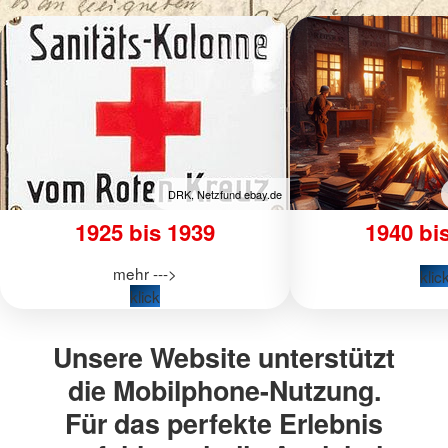
DRK, Netzfund ebay.de
1925 bis 1939
1940 bi
mehr --->
klic
klick
Unsere Website unterstützt
die Mobilphone-Nutzung.
Für das perfekte Erlebnis