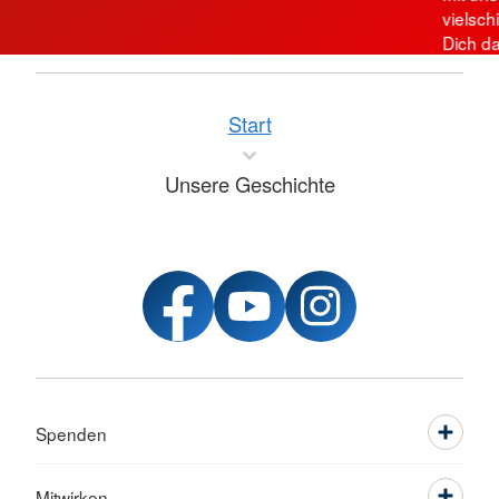
vielsch
Dich da
Start
Unsere Geschichte
Spenden
Mitwirken