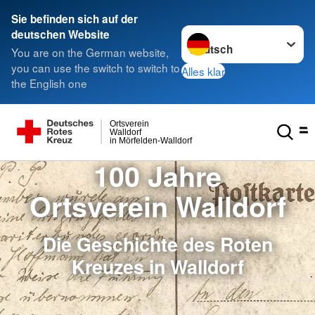
Sie befinden sich auf der
Sprache wechseln zu
deutschen Website
You are on the German website,
you can use the switch to switch to
Alles klar
the English one
Ortsverein
Walldorf
in Mörfelden-Walldorf
100 Jahre
Ortsverein Walldorf
Die Geschichte des Roten
Kreuzes in Walldorf