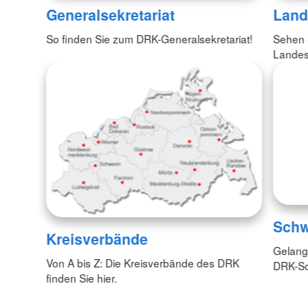
Generalsekretariat
Land
So finden Sie zum DRK-Generalsekretariat!
Sehen S
Lande
Schw
Kreisverbände
Gelang
Von A bis Z: Die Kreisverbände des DRK
DRK-Sc
finden Sie hier.