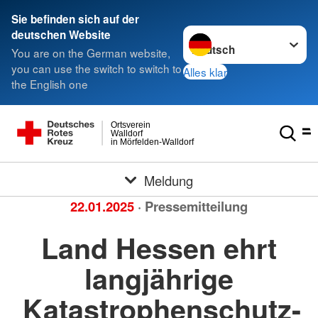
Sie befinden sich auf der
Sprache wechseln zu
deutschen Website
You are on the German website,
you can use the switch to switch to
Alles klar
the English one
Ortsverein
Walldorf
in Mörfelden-Walldorf
Meldung
22.01.2025
· Pressemitteilung
Land Hessen ehrt
langjährige
Katastrophenschutz-