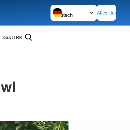
Sprache wechseln zu
Alles klar
Das DRK
owl