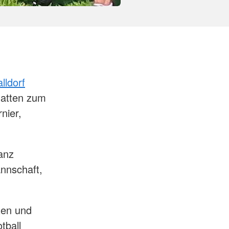
ldorf
atten zum
nier,
anz
nnschaft,
tzen und
tball