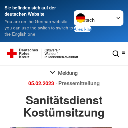
Sie befinden sich auf der
Sprache wechseln zu
deutschen Website
You are on the German website,
you can use the switch to switch to
Alles klar
the English one
Ortsverein
Walldorf
in Mörfelden-Walldorf
Meldung
05.02.2023
· Pressemitteilung
Sanitätsdienst
Kostümsitzung