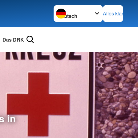
Sprache wechseln zu
Alles klar
Das DRK
s in