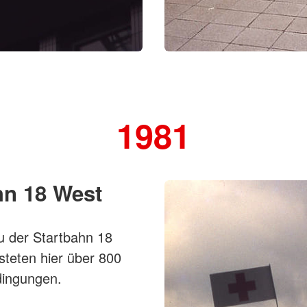
1981
hn 18 West
u der Startbahn 18
steten hier über 800
edingungen.