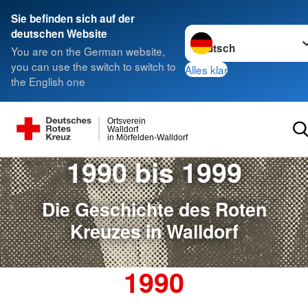
Sie befinden sich auf der
Sprache wechseln zu
deutschen Website
You are on the German website,
you can use the switch to switch to
Alles klar
the English one
Ortsverein
Walldorf
in Mörfelden-Walldorf
1990 bis 1999
Die Geschichte des Roten
Kreuzes in Walldorf
1990