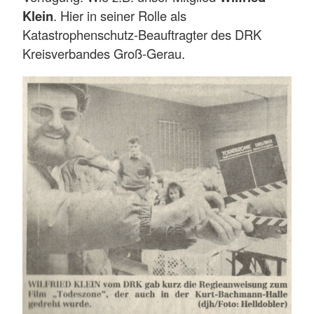
Klein
. Hier in seiner Rolle als
Katastrophenschutz-Beauftragter des DRK
Kreisverbandes Groß-Gerau.
dfunk
U in
Aus