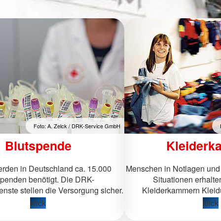
Foto: A. Zelck / DRK-Service GmbH
Blutspende
Kleiderk
erden in Deutschland ca. 15.000
Menschen in Notlagen und 
spenden benötigt. Die DRK-
Situationen erhalt
nste stellen die Versorgung sicher.
Kleiderkammern Kleid
klick
klick