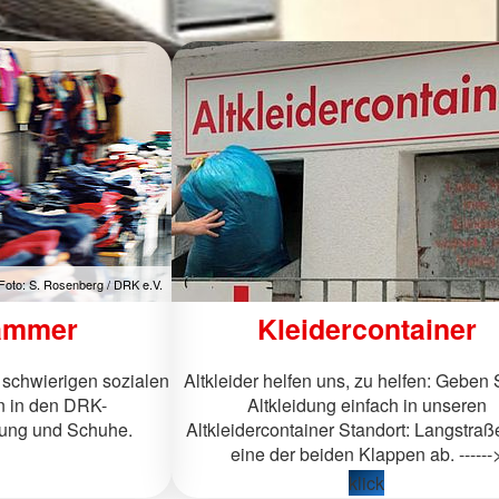
Foto: S. Rosenberg / DRK e.V.
ammer
Kleidercontainer
schwierigen sozialen
Altkleider helfen uns, zu helfen: Geben 
en in den DRK-
Altkleidung einfach in unseren
ung und Schuhe.
Altkleidercontainer Standort: Langstraß
eine der beiden Klappen ab. ------
klick