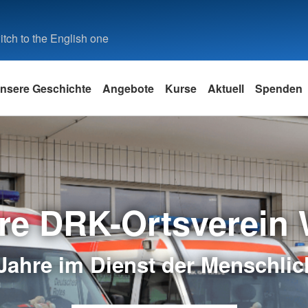
tch to the English one
nsere Geschichte
Angebote
Kurse
Aktuell
Spenden
re DRK-Ortsverein 
Jahre im Dienst der Menschlic