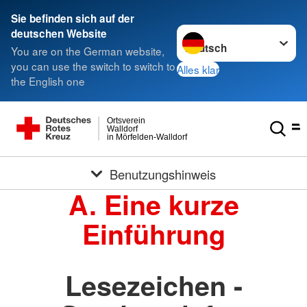
Sie befinden sich auf der
Sprache wechseln zu
deutschen Website
You are on the German website,
you can use the switch to switch to
Alles klar
the English one
Ortsverein
Walldorf
in Mörfelden-Walldorf
Benutzungshinweis
A. Eine kurze
Einführung
Lesezeichen -