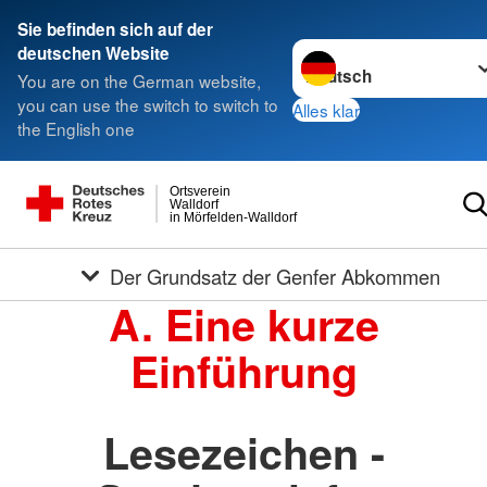
Sie befinden sich auf der
Sprache wechseln zu
deutschen Website
You are on the German website,
you can use the switch to switch to
Alles klar
the English one
Ortsverein
Walldorf
in Mörfelden-Walldorf
Der Grundsatz der Genfer Abkommen
A. Eine kurze
Einführung
Lesezeichen -